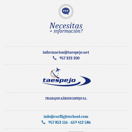
Necesitas
+ información?
informacion@taespejo.net
957 323 200
TRABAJOS AÉREOS ESPEJO S.L.
info@corflightschool.com
957 853 116 - 659 412 586